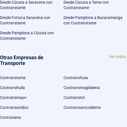
Desde Cúcuta a Saravena con
Desde Cúcuta a Tame con
Cootranstame
Cootranstame
Desde Fortul a Saravena con
Desde Pamplona a Bucaramanga
Cootranstame
con Cootranstame
Desde Pamplona a Cúcuta con
Cootranstame
Otras Empresas de
Ver todos
Transporte
Cootranstame
Cootransfusa
Cootranshuila
Cootransmagdalena
Cootransmayo
Cootranstol
Cootransunidos
Cootransuroccidente
Cootrasana