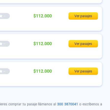
$112.000
--
Ver pasajes
$112.000
--
Ver pasajes
$112.000
--
Ver pasajes
quieres comprar tu pasaje llámanos al
300 3870041
o escríbenos a