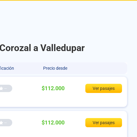
 Corozal a Valledupar
ficación
Precio desde
$112.000
--
Ver pasajes
$112.000
--
Ver pasajes