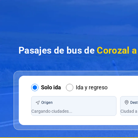
Pasajes de bus de
Corozal a
Solo ida
Ida y regreso
Origen
Dest