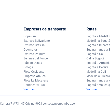
Empresas de transporte
Rutas
Copetran
Bogotá a Medellí
Expreso Bolivariano
Medellín a Bogot
Expreso Brasilia
Bogotá a Bucar
Coomotor
Bucaramanga a 
Expreso Palmira
Bogotá a Cali
Berlinas del Fonce
Cali a Bogotá
Rápido Ochoa
Bogotá a Armeni
Omega
Bogotá a Pereira
Flota Occidental
Medellín a Cali
Empresa Arauca
Medellín a Buca
Flota La Macarena
Bucaramanga a M
Continental Bus
Bogotá a Valledu
Ver más
Ver más
arrera 7 # 73 - 47 Oficina 902 |
contactenos@pinbus.com