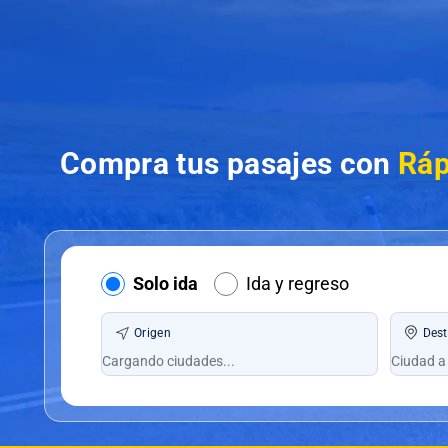
Compra tus pasajes con
Ráp
Solo ida
Ida y regreso
Origen
Dest