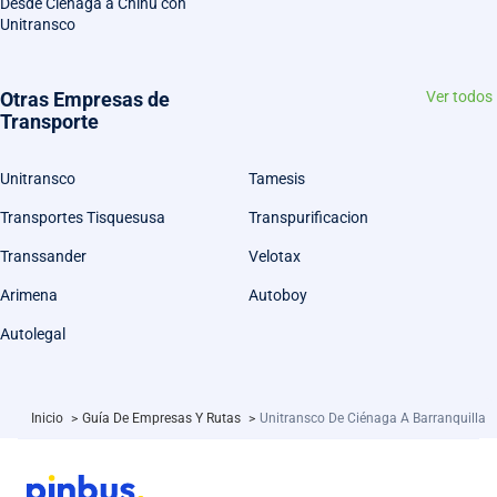
Desde Ciénaga a Chinú con
Unitransco
Otras Empresas de
Ver todos
Transporte
Unitransco
Tamesis
Transportes Tisquesusa
Transpurificacion
Transsander
Velotax
Arimena
Autoboy
Autolegal
Inicio
>
Guía De Empresas Y Rutas
>
Unitransco De Ciénaga A Barranquilla