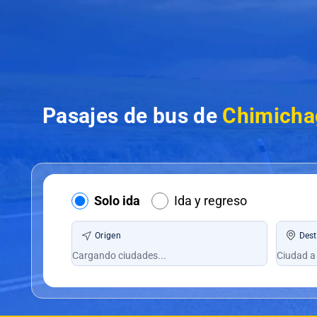
Pasajes de bus de
Chimichag
Solo ida
Ida y regreso
Origen
Dest