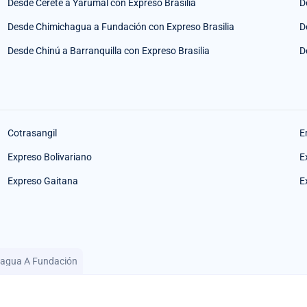
Desde Cerete a Yarumal con Expreso Brasilia
D
Desde Chimichagua a Fundación con Expreso Brasilia
D
Desde Chinú a Barranquilla con Expreso Brasilia
D
Cotrasangil
E
Expreso Bolivariano
E
Expreso Gaitana
E
chagua A Fundación