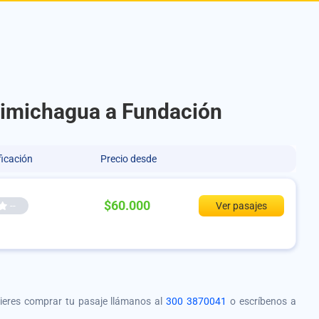
Chimichagua a Fundación
ficación
Precio desde
$60.000
--
Ver pasajes
quieres comprar tu pasaje llámanos al
300 3870041
o escríbenos a