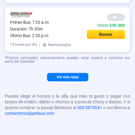
--
Primer Bus: 7:20 a.m.
Desde
$90.000
Duración: 7h 50m
Buscar
Último Bus: 2:20 p.m.
19 buses por día
|
Reembolsable
*Precios calculados semanalmente, pueden estar sujetos a cambios por
parte del operador
Ver más rutas
Puedes elegir el horario y la silla que más te guste y pagar con
tarjeta de crédito, débito o efectivo a través de Efecty o Baloto. Y si
quieres comprar tu pasaje llámanos al
300 3870041
o escríbenos a
contactenos@pinbus.com
.