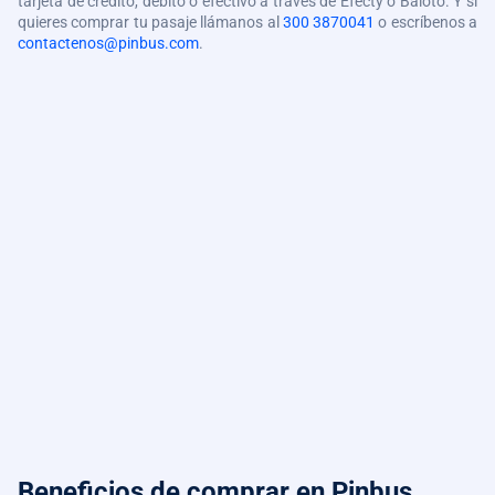
tarjeta de crédito, débito o efectivo a través de Efecty o Baloto. Y si
quieres comprar tu pasaje llámanos al
300 3870041
o escríbenos a
contactenos@pinbus.com
.
Beneficios de comprar
en Pinbus