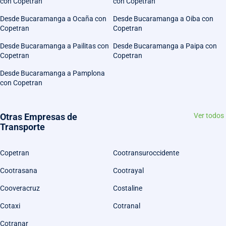
con Copetran
con Copetran
Desde Bucaramanga a Ocaña con
Desde Bucaramanga a Oiba con
Copetran
Copetran
Desde Bucaramanga a Pailitas con
Desde Bucaramanga a Paipa con
Copetran
Copetran
Desde Bucaramanga a Pamplona
con Copetran
Otras Empresas de
Ver todos
Transporte
Copetran
Cootransuroccidente
Cootrasana
Cootrayal
Cooveracruz
Costaline
Cotaxi
Cotranal
Cotranar