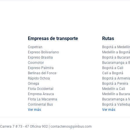
Empresas de transporte
Rutas
Copetran
Bogotá a Medellí
Expreso Bolivariano
Medellín a Bogot
Expreso Brasilia
Bogotá a Bucar
Coomotor
Bucaramanga a 
Expreso Palmira
Bogotá a Cali
Berlinas del Fonce
Cali a Bogotá
Rápido Ochoa
Bogotá a Armeni
Omega
Bogotá a Pereira
Flota Occidental
Medellín a Cali
Empresa Arauca
Medellín a Buca
Flota La Macarena
Bucaramanga a M
Continental Bus
Bogotá a Valledu
Ver más
Ver más
arrera 7 # 73 - 47 Oficina 902 |
contactenos@pinbus.com