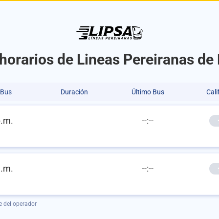
 horarios de Lineas Pereiranas de
 Bus
Duración
Último Bus
Cali
p.m.
--:--
a.m.
--:--
e del operador