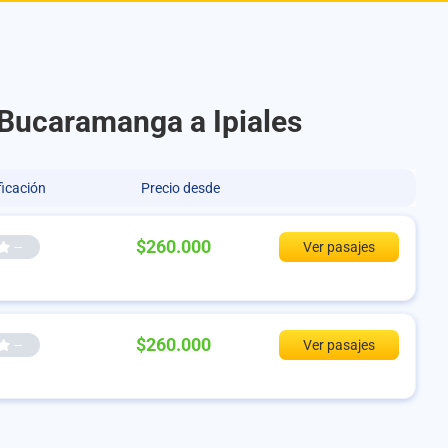
 Bucaramanga a Ipiales
ficación
Precio desde
$260.000
--
Ver pasajes
$260.000
--
Ver pasajes