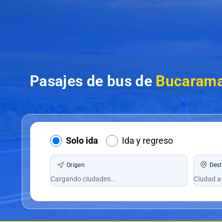
Pasajes de bus de
Bucaraman
Solo ida
Ida y regreso
Origen
Dest