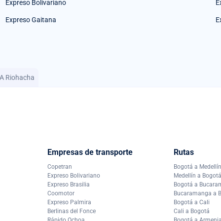
Expreso Bolivariano
E
Expreso Gaitana
E
 A Riohacha
Empresas de transporte
Rutas
Copetran
Bogotá a Medellí
Expreso Bolivariano
Medellín a Bogot
Expreso Brasilia
Bogotá a Bucar
Coomotor
Bucaramanga a 
Expreso Palmira
Bogotá a Cali
Berlinas del Fonce
Cali a Bogotá
Rápido Ochoa
Bogotá a Armeni