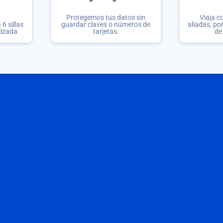
Protegemos tus datos sin
Viaja c
6 sillas
guardar claves o números de
aliadas, po
lizada.
tarjetas.
de