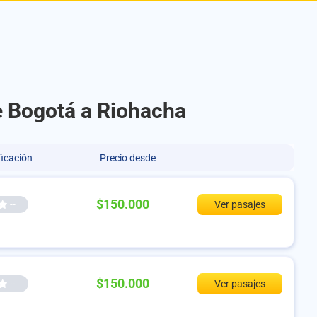
de Bogotá a Riohacha
ficación
Precio desde
$150.000
--
Ver pasajes
$150.000
--
Ver pasajes