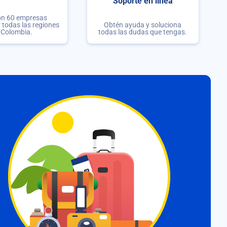
Soporte en línea
on 60 empresas
r todas las regiones
Obtén ayuda y soluciona
 Colombia.
todas las dudas que tengas.