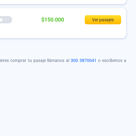
$150.000
--
Ver pasajes
quieres comprar tu pasaje llámanos al
300 3870041
o escríbenos a