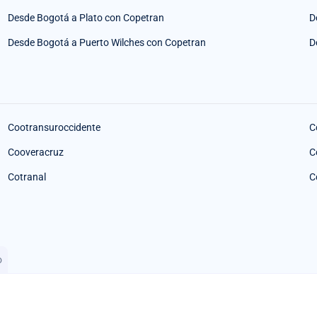
Desde Bogotá a Plato con Copetran
D
Desde Bogotá a Puerto Wilches con Copetran
D
Cootransuroccidente
C
Cooveracruz
C
Cotranal
C
o