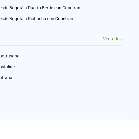
esde Bogotá a Puerto Berrio con Copetran
esde Bogotá a Riohacha con Copetran
Ver todos
ootrasana
ostaline
otranar