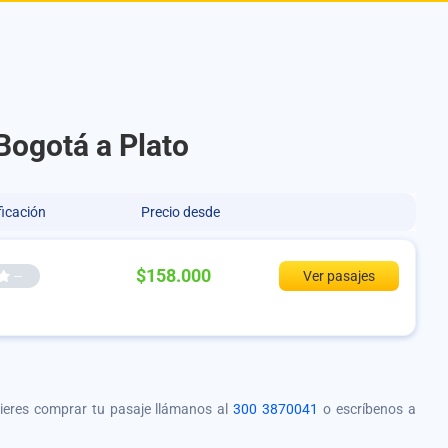
Bogotá a Plato
ficación
Precio desde
$158.000
--
Ver pasajes
quieres comprar tu pasaje llámanos al
300 3870041
o escríbenos a