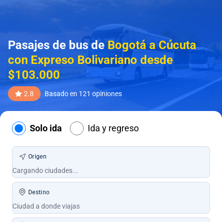
Pasajes de bus de
Bogotá a Cúcuta
con Expreso Bolivariano desde
$103.000
2.8
Basado en 121 opiniones
Solo ida
Ida y regreso
Origen
Destino