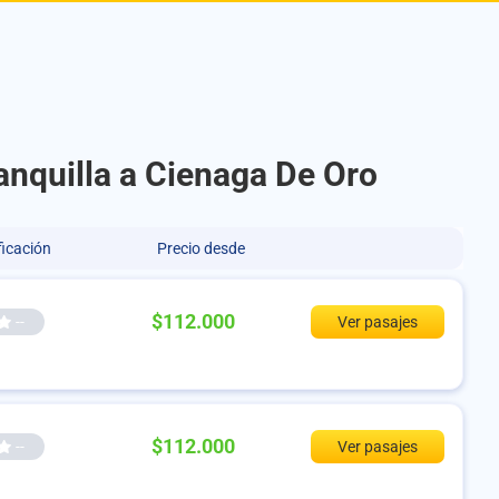
anquilla a Cienaga De Oro
ficación
Precio desde
$112.000
--
Ver pasajes
$112.000
--
Ver pasajes