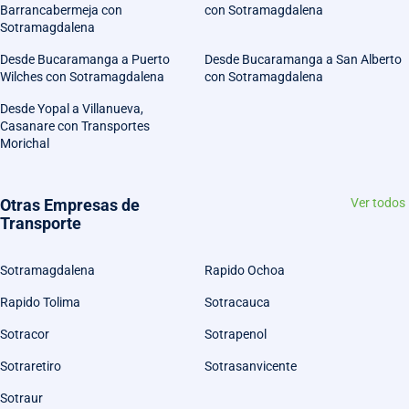
Barrancabermeja con
con Sotramagdalena
Sotramagdalena
Desde Bucaramanga a Puerto
Desde Bucaramanga a San Alberto
Wilches con Sotramagdalena
con Sotramagdalena
Desde Yopal a Villanueva,
Casanare con Transportes
Morichal
Otras Empresas de
Ver todos
Transporte
Sotramagdalena
Rapido Ochoa
Rapido Tolima
Sotracauca
Sotracor
Sotrapenol
Sotraretiro
Sotrasanvicente
Sotraur