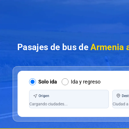
Pasajes de bus de
Armenia a
Solo ida
Ida y regreso
Origen
Dest