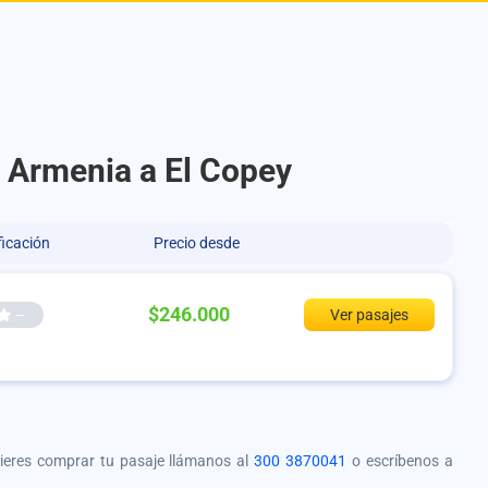
e Armenia a El Copey
ficación
Precio desde
$246.000
--
Ver pasajes
quieres comprar tu pasaje llámanos al
300 3870041
o escríbenos a