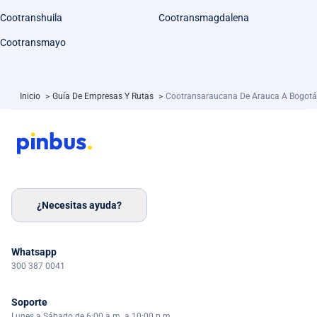
Cootranshuila
Cootransmagdalena
Cootransmayo
Inicio
>
Guía De Empresas Y Rutas
>
Cootransaraucana De Arauca A Bogotá
¿Necesitas ayuda?
Whatsapp
300 387 0041
Soporte
Lunes a Sábado de 6:00 a.m. a 10:00 p.m.