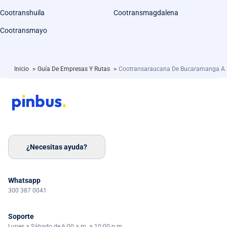
Cootranshuila
Cootransmagdalena
Cootransmayo
Inicio
>
Guía De Empresas Y Rutas
>
Cootransaraucana De Bucaramanga A
¿Necesitas ayuda?
Whatsapp
300 387 0041
Soporte
Lunes a Sábado de 6:00 a.m. a 10:00 p.m.