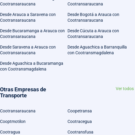
Cootransaraucana
Cootransaraucana
Desde Arauca a Saravena con
Desde Bogotá a Arauca con
Cootransaraucana
Cootransaraucana
Desde Bucaramanga a Arauca con
Desde Cúcuta a Arauca con
Cootransaraucana
Cootransaraucana
Desde Saravena a Arauca con
Desde Aguachica a Barranquilla
Cootransaraucana
con Cootransmagdalena
Desde Aguachica a Bucaramanga
con Cootransmagdalena
Otras Empresas de
Ver todos
Transporte
Cootransaraucana
Coopetransa
Cooptmotilon
Cootracegua
Cootragua
Cootransfusa