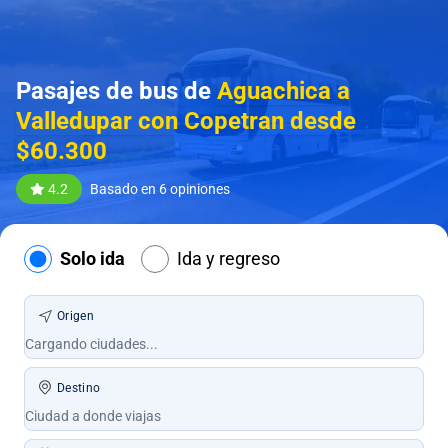
Pasajes de bus de
Aguachica a
Valledupar con Copetran desde
$60.300
4.2
Basado en 6 opiniones
Solo ida
Ida y regreso
Origen
Destino