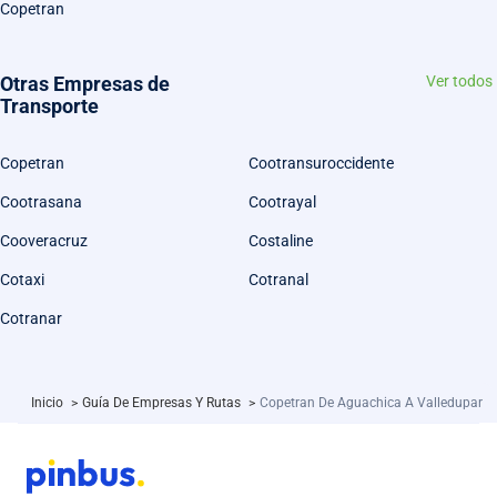
Copetran
Otras Empresas de
Ver todos
Transporte
Copetran
Cootransuroccidente
Cootrasana
Cootrayal
Cooveracruz
Costaline
Cotaxi
Cotranal
Cotranar
Inicio
>
Guía De Empresas Y Rutas
>
Copetran De Aguachica A Valledupar