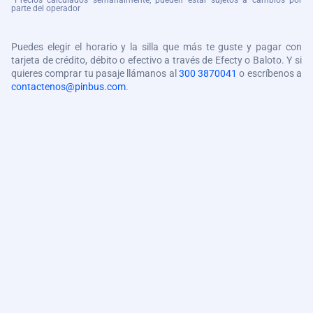
*Precios calculados semanalmente, pueden estar sujetos a cambios por
parte del operador
Puedes elegir el horario y la silla que más te guste y pagar con
tarjeta de crédito, débito o efectivo a través de Efecty o Baloto. Y si
quieres comprar tu pasaje llámanos al
300 3870041
o escríbenos a
contactenos@pinbus.com
.