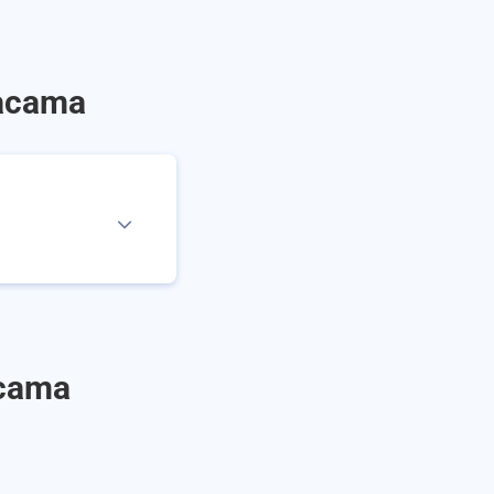
Sacama
acama