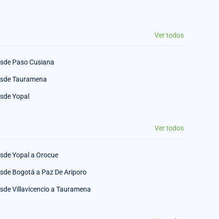
Ver todos
sde Paso Cusiana
sde Tauramena
sde Yopal
Ver todos
sde Yopal a Orocue
sde Bogotá a Paz De Ariporo
sde Villavicencio a Tauramena