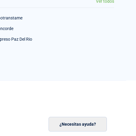
Ver todos
otranstame
ncorde
preso Paz Del Rio
¿Necesitas ayuda?
n
á