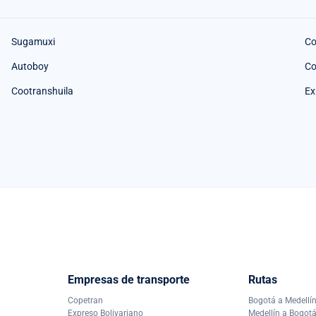
Sugamuxi
Co
Autoboy
Co
Cootranshuila
Ex
Empresas de transporte
Rutas
Copetran
Bogotá a Medellí
Expreso Bolivariano
Medellín a Bogot