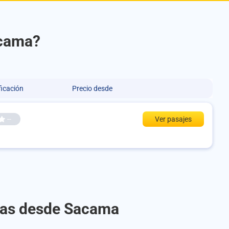
acama?
ficación
Precio desde
--
Ver pasajes
utas desde Sacama