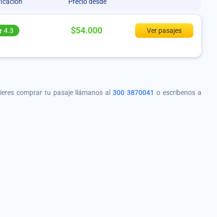
ficación
Precio desde
$54.000
4.3
Ver pasajes
quieres comprar tu pasaje llámanos al
300 3870041
o escríbenos a