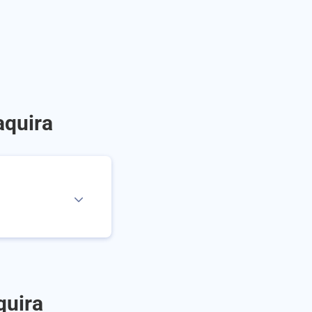
aquira
quira