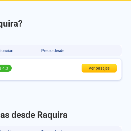
quira?
ficación
Precio desde
4.3
Ver pasajes
tas desde Raquira