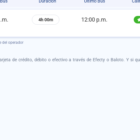
 Bus
Duración
Último Bus
Cali
a.m.
12:00 p.m.
4h 00m
e del operador
tarjeta de crédito, débito o efectivo a través de Efecty o Baloto. Y si 