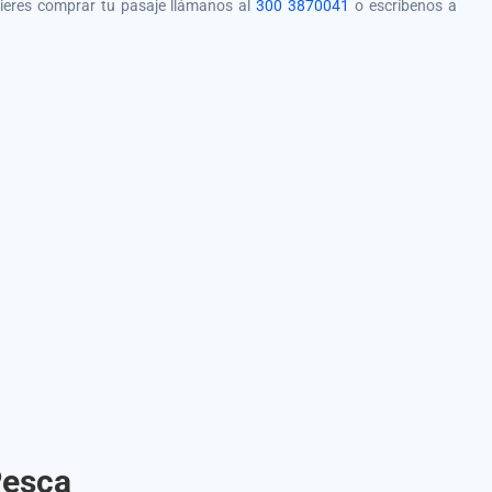
quieres comprar tu pasaje llámanos al
300 3870041
o escríbenos a
Pesca