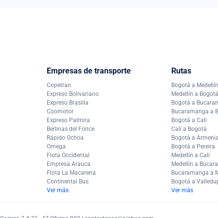
Empresas de transporte
Rutas
Copetran
Bogotá a Medellí
Expreso Bolivariano
Medellín a Bogot
Expreso Brasilia
Bogotá a Bucar
Coomotor
Bucaramanga a 
Expreso Palmira
Bogotá a Cali
Berlinas del Fonce
Cali a Bogotá
Rápido Ochoa
Bogotá a Armeni
Omega
Bogotá a Pereira
Flota Occidental
Medellín a Cali
Empresa Arauca
Medellín a Buca
Flota La Macarena
Bucaramanga a M
Continental Bus
Bogotá a Valledu
Ver más
Ver más