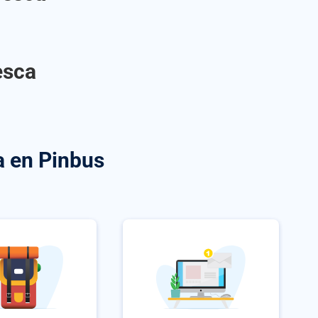
esca
a
en Pinbus