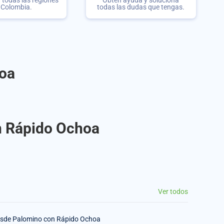
r todas las regiones
Obtén ayuda y soluciona
 Colombia.
todas las dudas que tengas.
hoa
on Rápido Ochoa
Ver todos
sde Palomino con Rápido Ochoa