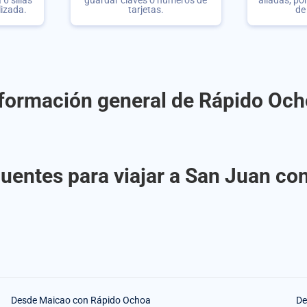
6 sillas
guardar claves o números de
aliadas, po
lizada.
tarjetas.
de
formación general de Rápido Oc
uentes para viajar a San Juan c
Desde Maicao con Rápido Ochoa
De