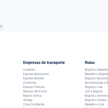
an
Empresas de transporte
Rutas
Copetran
Bogotá a Medellí
Expreso Bolivariano
Medellín a Bogot
Expreso Brasilia
Bogotá a Bucar
Coomotor
Bucaramanga a 
Expreso Palmira
Bogotá a Cali
Berlinas del Fonce
Cali a Bogotá
Rápido Ochoa
Bogotá a Armeni
Omega
Bogotá a Pereira
Flota Occidental
Medellín a Cali