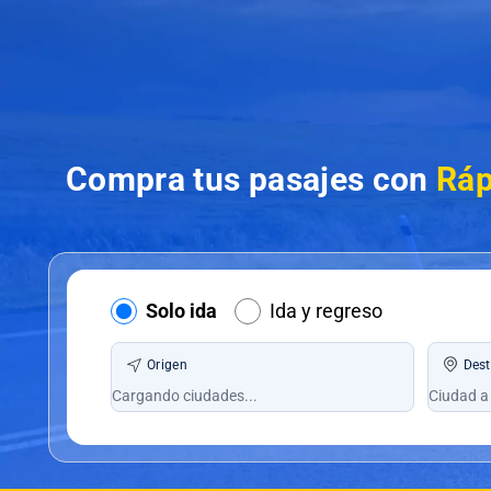
Compra tus pasajes con
Ráp
Solo ida
Ida y regreso
Origen
Dest