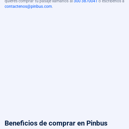
quieres comprar tu pasaje llámanos al
300 3870041
o escríbenos a
contactenos@pinbus.com
.
Beneficios de comprar
en Pinbus