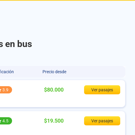
s en bus
ficación
Precio desde
$80.000
3.9
Ver pasajes
$19.500
4.5
Ver pasajes