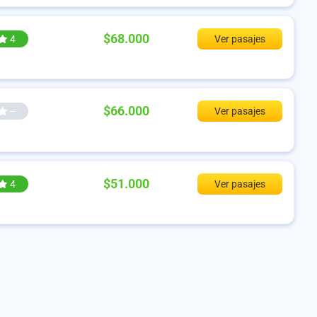
$68.000
4
Ver pasajes
$66.000
--
Ver pasajes
$51.000
4
Ver pasajes