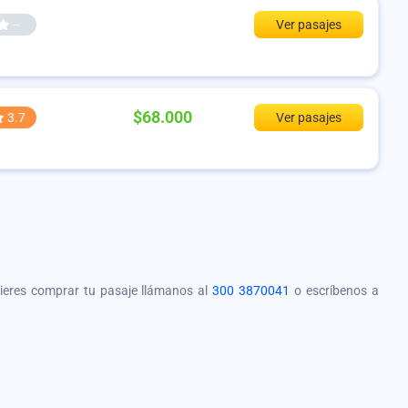
--
Ver pasajes
$68.000
3.7
Ver pasajes
quieres comprar tu pasaje llámanos al
300 3870041
o escríbenos a