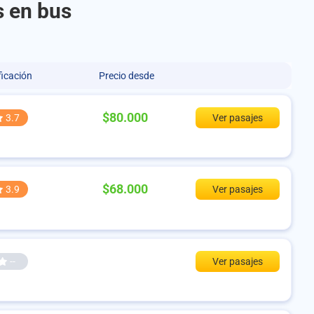
s en bus
ficación
Precio desde
$80.000
3.7
Ver pasajes
$68.000
3.9
Ver pasajes
--
Ver pasajes