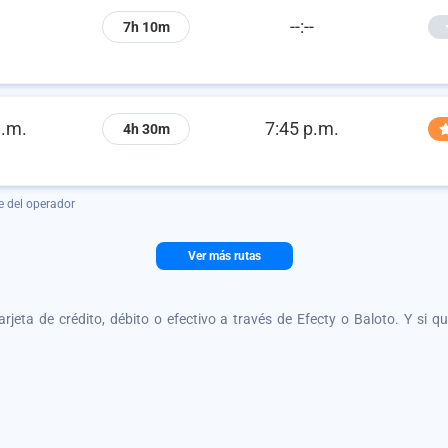
--:--
7h 10m
a.m.
7:45 p.m.
4h 30m
e del operador
Ver más rutas
tarjeta de crédito, débito o efectivo a través de Efecty o Baloto. Y si 