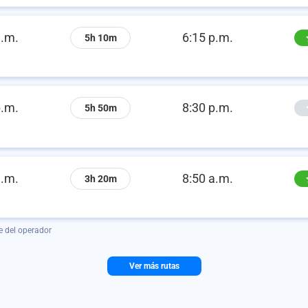
a.m.
6:15 p.m.
5h 10m
p.m.
8:30 p.m.
5h 50m
a.m.
8:50 a.m.
3h 20m
e del operador
Ver más rutas