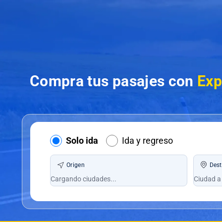
Compra tus pasajes con
Exp
Solo ida
Ida y regreso
Origen
Dest