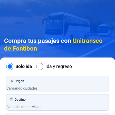
Compra tus pasajes con
Unitransco
de Fontibon
Solo ida
Ida y regreso
Origen
Destino