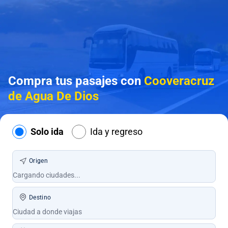
Compra tus pasajes con
Cooveracruz
de Agua De Dios
Solo ida
Ida y regreso
Origen
Destino