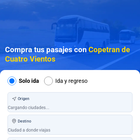
Compra tus pasajes con
Copetran de
Cuatro Vientos
Solo ida
Ida y regreso
Origen
Destino