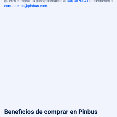
quieres comprar tu pasaje llámanos al
300 3870041
o escríbenos a
contactenos@pinbus.com
.
Beneficios de comprar
en Pinbus