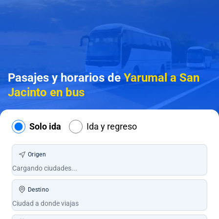
Pasajes y horarios de
Yarumal a San
Jacinto en bus
Solo ida
Ida y regreso
Origen
Destino