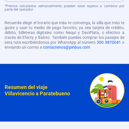
*Precios calculados semanalmente, pueden estar sujetos a cambios por
parte del operador
Recuerda elegir el horario que más te convenga, la silla que más te
guste y usar tu medio de pago favorito, ya sea tarjeta de crédito,
débito, billeteras digitales como Nequi y DaviPlata, o efectivo a
través de Efecty y Baloto. También puedes comprar los pasajes de
esta ruta escribiéndonos por WhatsApp al número
300 3870041
o
enviando un correo a
contactenos@pinbus.com
Resumen del viaje
Villavicencio a Paratebueno