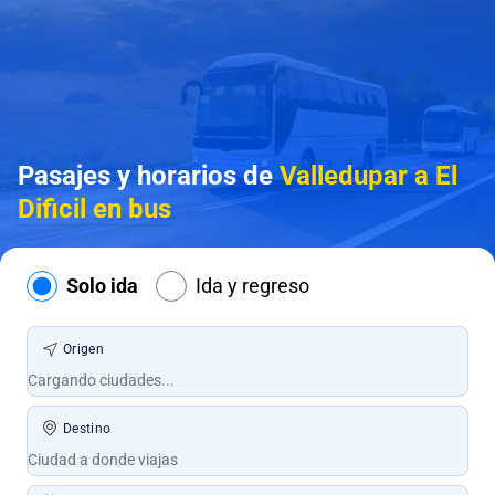
Pasajes y horarios de
Valledupar a El
Dificil en bus
Solo ida
Ida y regreso
Origen
Destino