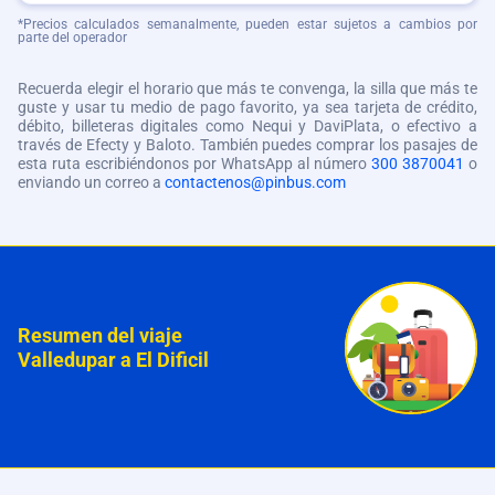
*Precios calculados semanalmente, pueden estar sujetos a cambios por
parte del operador
Recuerda elegir el horario que más te convenga, la silla que más te
guste y usar tu medio de pago favorito, ya sea tarjeta de crédito,
débito, billeteras digitales como Nequi y DaviPlata, o efectivo a
través de Efecty y Baloto. También puedes comprar los pasajes de
esta ruta escribiéndonos por WhatsApp al número
300 3870041
o
enviando un correo a
contactenos@pinbus.com
Resumen del viaje
Valledupar a El Dificil