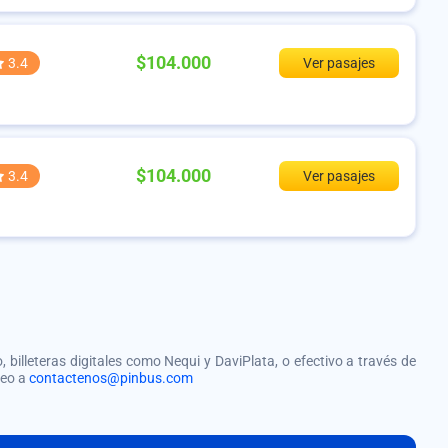
$104.000
3.4
Ver pasajes
$104.000
3.4
Ver pasajes
, billeteras digitales como Nequi y DaviPlata, o efectivo a través de
reo a
contactenos@pinbus.com