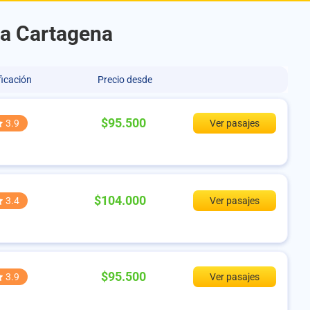
 a Cartagena
ficación
Precio desde
$95.500
3.9
Ver pasajes
$104.000
3.4
Ver pasajes
$95.500
3.9
Ver pasajes