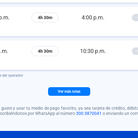
p.m.
4:00 p.m.
4h 30m
p.m.
10:30 p.m.
4h 30m
e del operador
Ver más rutas
guste y usar tu medio de pago favorito, ya sea tarjeta de crédito, débito
 escribiéndonos por WhatsApp al número
300 3870041
o enviando un cor