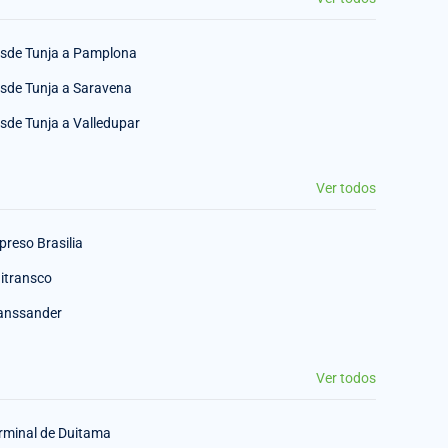
sde Tunja a Pamplona
sde Tunja a Saravena
sde Tunja a Valledupar
Ver todos
preso Brasilia
itransco
anssander
Ver todos
rminal de Duitama