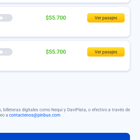
$55.700
--
Ver pasajes
$55.700
--
Ver pasajes
, billeteras digitales como Nequi y DaviPlata, o efectivo a través de
reo a
contactenos@pinbus.com