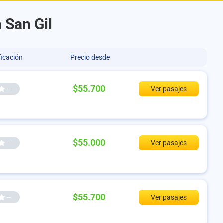
 San Gil
ficación
Precio desde
$55.700
--
Ver pasajes
$55.000
--
Ver pasajes
$55.700
--
Ver pasajes