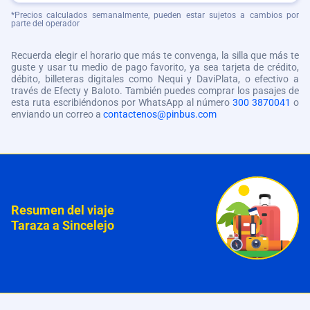
*Precios calculados semanalmente, pueden estar sujetos a cambios por
parte del operador
Recuerda elegir el horario que más te convenga, la silla que más te
guste y usar tu medio de pago favorito, ya sea tarjeta de crédito,
débito, billeteras digitales como Nequi y DaviPlata, o efectivo a
través de Efecty y Baloto. También puedes comprar los pasajes de
esta ruta escribiéndonos por WhatsApp al número
300 3870041
o
enviando un correo a
contactenos@pinbus.com
Resumen del viaje
Taraza a Sincelejo