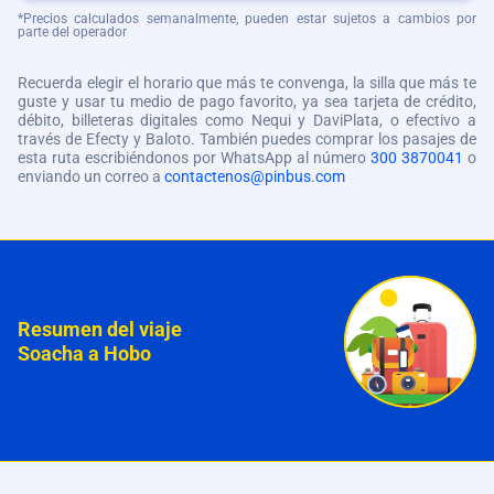
*Precios calculados semanalmente, pueden estar sujetos a cambios por
parte del operador
Recuerda elegir el horario que más te convenga, la silla que más te
guste y usar tu medio de pago favorito, ya sea tarjeta de crédito,
débito, billeteras digitales como Nequi y DaviPlata, o efectivo a
través de Efecty y Baloto. También puedes comprar los pasajes de
esta ruta escribiéndonos por WhatsApp al número
300 3870041
o
enviando un correo a
contactenos@pinbus.com
Resumen del viaje
Soacha a Hobo