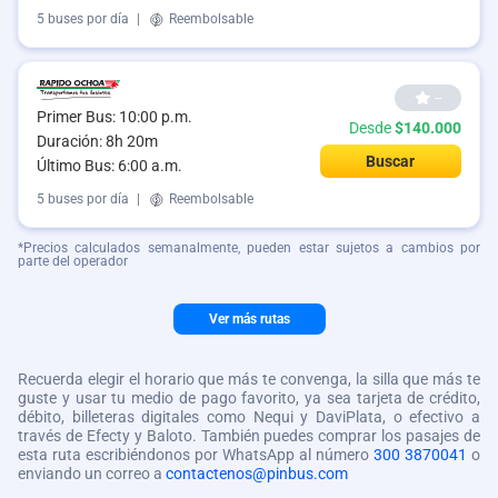
5 buses por día
|
Reembolsable
--
Primer Bus: 10:00 p.m.
Desde
$140.000
Duración: 8h 20m
Buscar
Último Bus: 6:00 a.m.
5 buses por día
|
Reembolsable
*Precios calculados semanalmente, pueden estar sujetos a cambios por
parte del operador
Ver más rutas
Recuerda elegir el horario que más te convenga, la silla que más te
guste y usar tu medio de pago favorito, ya sea tarjeta de crédito,
débito, billeteras digitales como Nequi y DaviPlata, o efectivo a
través de Efecty y Baloto. También puedes comprar los pasajes de
esta ruta escribiéndonos por WhatsApp al número
300 3870041
o
enviando un correo a
contactenos@pinbus.com