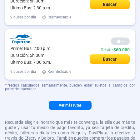
Duración: 5h 00m
Buscar
Último Bus: 2:30 p.m.
9 buses por día
|
Reembolsable
--
Primer Bus: 2:00 p.m.
Desde
$60.000
Duración: 5h 00m
Buscar
Último Bus: 7:00 p.m.
9 buses por día
|
Reembolsable
*Precios calculados semanalmente, pueden estar sujetos a cambios por
parte del operador
Ver más rutas
Recuerda elegir el horario que más te convenga, la silla que más te
guste y usar tu medio de pago favorito, ya sea tarjeta de crédito,
débito, billeteras digitales como Nequi y DaviPlata, o efectivo a
través de Efecty y Baloto. También puedes comprar los pasajes de