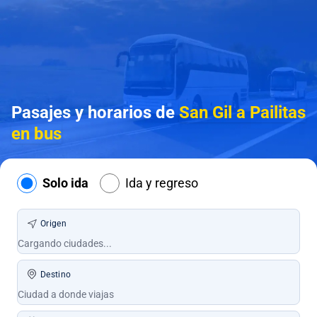
Pasajes y horarios de
San Gil a Pailitas
en bus
Solo ida
Ida y regreso
Origen
Destino