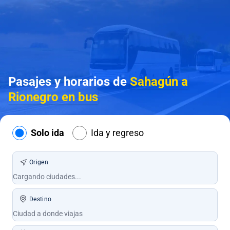
Pasajes y horarios de
Sahagún a
Rionegro en bus
Solo ida
Ida y regreso
Origen
Destino