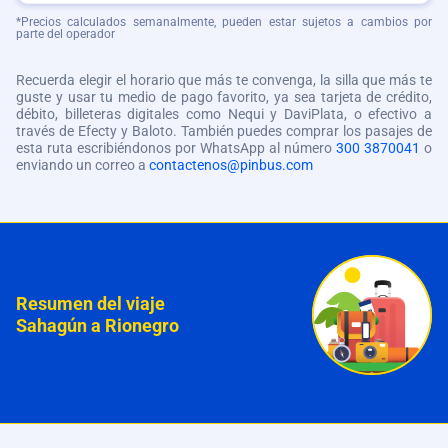
*Precios calculados semanalmente, pueden estar sujetos a cambios por
parte del operador
Recuerda elegir el horario que más te convenga, la silla que más te
guste y usar tu medio de pago favorito, ya sea tarjeta de crédito,
débito, billeteras digitales como Nequi y DaviPlata, o efectivo a
través de Efecty y Baloto. También puedes comprar los pasajes de
esta ruta escribiéndonos por WhatsApp al número
300 3870041
o
enviando un correo a
contactenos@pinbus.com
Resumen del viaje
Sahagún a Rionegro