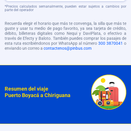
*Precios calculados semanalmente, pueden estar sujetos a cambios por
parte del operador
Recuerda elegir el horario que más te convenga, la silla que más te
guste y usar tu medio de pago favorito, ya sea tarjeta de crédito,
débito, billeteras digitales como Nequi y DaviPlata, o efectivo a
través de Efecty y Baloto. También puedes comprar los pasajes de
esta ruta escribiéndonos por WhatsApp al número
300 3870041
o
enviando un correo a
contactenos@pinbus.com
Resumen del viaje
Puerto Boyacá a Chiriguana