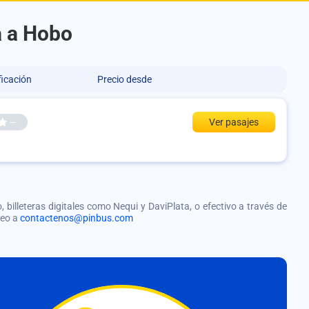
a a Hobo
ficación
Precio desde
--
Ver pasajes
, billeteras digitales como Nequi y DaviPlata, o efectivo a través de
reo a
contactenos@pinbus.com