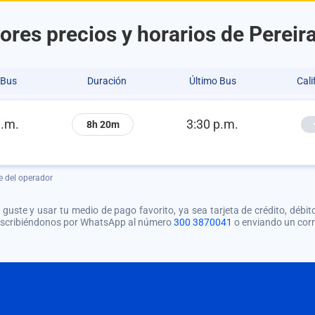
ores precios y horarios de Pereir
 Bus
Duración
Último Bus
Cali
a.m.
3:30 p.m.
8h 20m
e del operador
guste y usar tu medio de pago favorito, ya sea tarjeta de crédito, débito
 escribiéndonos por WhatsApp al número
300 3870041
o enviando un cor