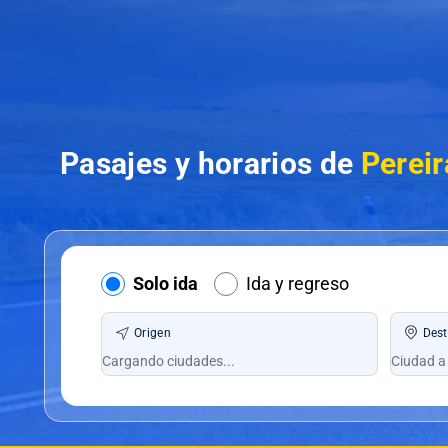
Pasajes y horarios de
Pereir
Solo ida
Ida y regreso
Origen
Dest