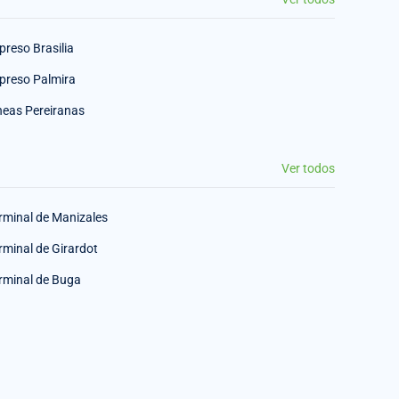
preso Brasilia
preso Palmira
neas Pereiranas
Ver todos
rminal de Manizales
rminal de Girardot
rminal de Buga