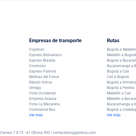
Empresas de transporte
Rutas
Copetran
Bogotá a Medellí
Expreso Bolivariano
Medellín a Bogot
Expreso Brasilia
Bogotá a Bucar
Coomotor
Bucaramanga a 
Expreso Palmira
Bogotá a Cali
Berlinas del Fonce
Cali a Bogotá
Rápido Ochoa
Bogotá a Armeni
Omega
Bogotá a Pereira
Flota Occidental
Medellín a Cali
Empresa Arauca
Medellín a Buca
Flota La Macarena
Bucaramanga a M
Continental Bus
Bogotá a Valledu
Ver más
Ver más
arrera 7 # 73 - 47 Oficina 902 |
contactenos@pinbus.com