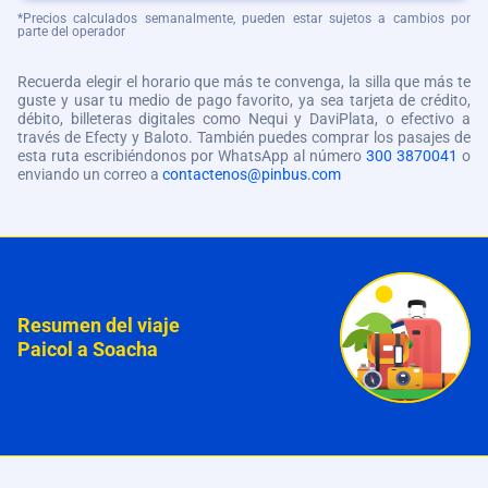
*Precios calculados semanalmente, pueden estar sujetos a cambios por
parte del operador
Recuerda elegir el horario que más te convenga, la silla que más te
guste y usar tu medio de pago favorito, ya sea tarjeta de crédito,
débito, billeteras digitales como Nequi y DaviPlata, o efectivo a
través de Efecty y Baloto. También puedes comprar los pasajes de
esta ruta escribiéndonos por WhatsApp al número
300 3870041
o
enviando un correo a
contactenos@pinbus.com
Resumen del viaje
Paicol a Soacha