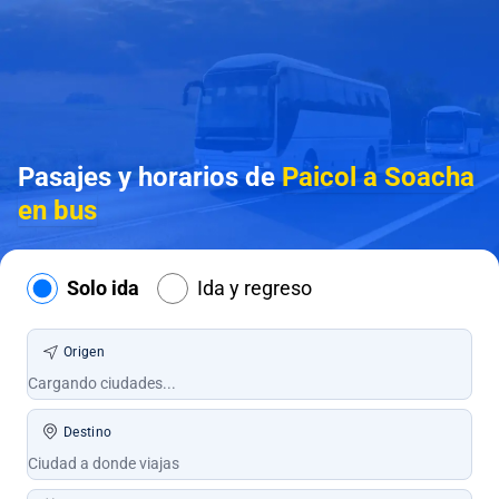
Pasajes y horarios de
Paicol a Soacha
en bus
Solo ida
Ida y regreso
Origen
Destino