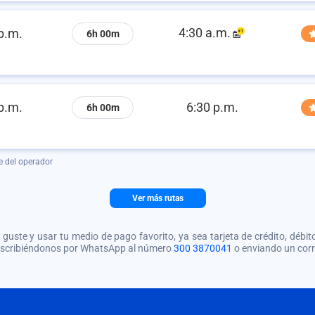
4:30 a.m.
p.m.
6h 00m
p.m.
6:30 p.m.
6h 00m
e del operador
Ver más rutas
guste y usar tu medio de pago favorito, ya sea tarjeta de crédito, débito
 escribiéndonos por WhatsApp al número
300 3870041
o enviando un cor