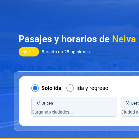
Pasajes y horarios de
Neiva 
3.1
Basado en 25 opiniones
Solo ida
Ida y regreso
Origen
Dest