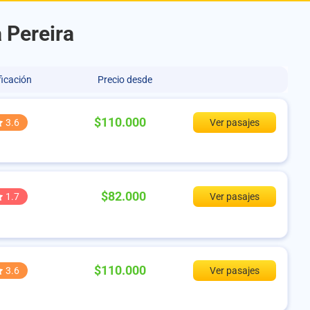
 Pereira
ficación
Precio desde
$110.000
3.6
Ver pasajes
$82.000
1.7
Ver pasajes
$110.000
3.6
Ver pasajes