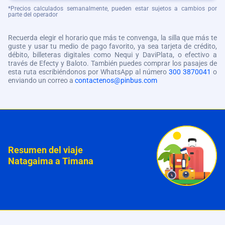
*Precios calculados semanalmente, pueden estar sujetos a cambios por
parte del operador
Recuerda elegir el horario que más te convenga, la silla que más te
guste y usar tu medio de pago favorito, ya sea tarjeta de crédito,
débito, billeteras digitales como Nequi y DaviPlata, o efectivo a
través de Efecty y Baloto. También puedes comprar los pasajes de
esta ruta escribiéndonos por WhatsApp al número
300 3870041
o
enviando un correo a
contactenos@pinbus.com
Resumen del viaje
Natagaima a Timana