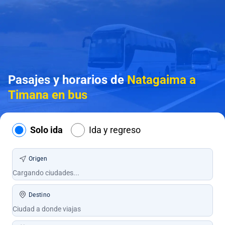
Pasajes y horarios de
Natagaima a
Timana en bus
Solo ida
Ida y regreso
Origen
Destino