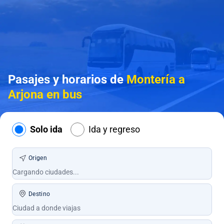
Pasajes y horarios de
Montería a
Arjona en bus
Solo ida
Ida y regreso
Origen
Destino