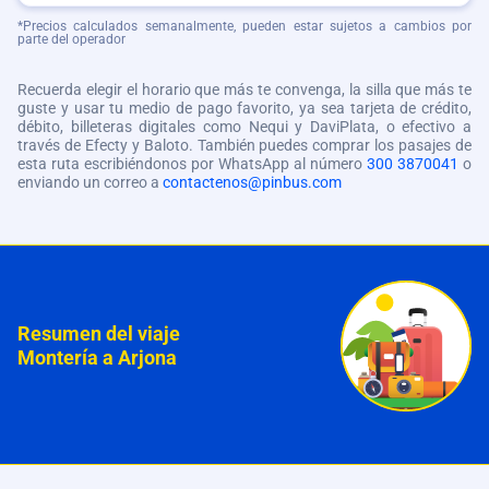
*Precios calculados semanalmente, pueden estar sujetos a cambios por
parte del operador
Recuerda elegir el horario que más te convenga, la silla que más te
guste y usar tu medio de pago favorito, ya sea tarjeta de crédito,
débito, billeteras digitales como Nequi y DaviPlata, o efectivo a
través de Efecty y Baloto. También puedes comprar los pasajes de
esta ruta escribiéndonos por WhatsApp al número
300 3870041
o
enviando un correo a
contactenos@pinbus.com
Resumen del viaje
Montería a Arjona