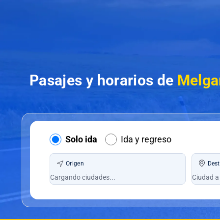
Pasajes y horarios de
Melga
Solo ida
Ida y regreso
Origen
Dest