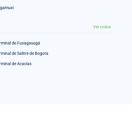
gamuxi
Ver todos
rminal de Fusagasugá
rminal de Salitre de Bogota
rminal de Acacias