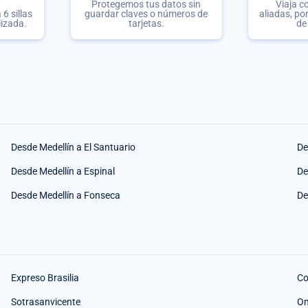
Protegemos tus datos sin
Viaja c
6 sillas
guardar claves o números de
aliadas, po
lizada.
tarjetas.
de
Desde Medellín a El Santuario
De
Desde Medellín a Espinal
De
Desde Medellín a Fonseca
De
Expreso Brasilia
Co
Sotrasanvicente
O