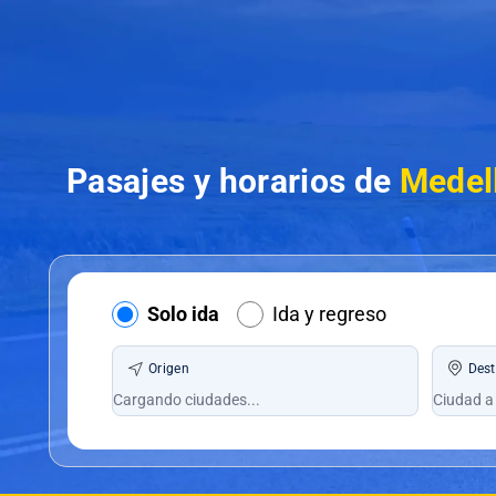
Pasajes y horarios de
Medell
Solo ida
Ida y regreso
Origen
Dest