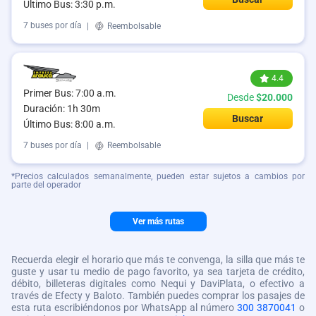
Último Bus: 3:30 p.m.
7 buses por día
|
Reembolsable
4.4
Primer Bus: 7:00 a.m.
Desde
$20.000
Duración: 1h 30m
Buscar
Último Bus: 8:00 a.m.
7 buses por día
|
Reembolsable
*Precios calculados semanalmente, pueden estar sujetos a cambios por
parte del operador
Ver más rutas
Recuerda elegir el horario que más te convenga, la silla que más te
guste y usar tu medio de pago favorito, ya sea tarjeta de crédito,
débito, billeteras digitales como Nequi y DaviPlata, o efectivo a
través de Efecty y Baloto. También puedes comprar los pasajes de
esta ruta escribiéndonos por WhatsApp al número
300 3870041
o