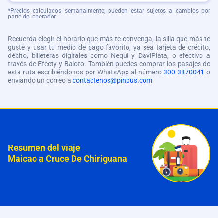
*Precios calculados semanalmente, pueden estar sujetos a cambios por
parte del operador
Recuerda elegir el horario que más te convenga, la silla que más te
guste y usar tu medio de pago favorito, ya sea tarjeta de crédito,
débito, billeteras digitales como Nequi y DaviPlata, o efectivo a
través de Efecty y Baloto. También puedes comprar los pasajes de
esta ruta escribiéndonos por WhatsApp al número
300 3870041
o
enviando un correo a
contactenos@pinbus.com
Resumen del viaje
Maicao a Cruce De Chiriguana